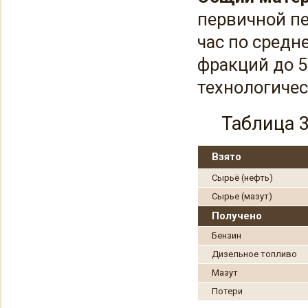
первичной п
час по средн
фракций до 5
технологиче
Таблица 
Взято
Сырьё (нефть)
Сырье (мазут)
Получено
Бензин
Дизельное топливо
Мазут
Потери