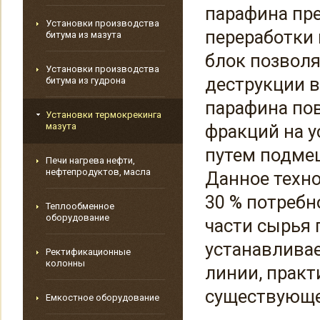
парафина пр
Установки производства
переработки 
битума из мазута
блок позвол
Установки производства
деструкции 
битума из гудрона
парафина по
Установки термокрекинга
мазута
фракций на у
путем подме
Печи нагрева нефти,
нефтепродуктов, масла
Данное техно
30 % потребн
Теплообменное
оборудование
части сырья
устанавливае
Ректификационные
колонны
линии, практ
существующе
Емкостное оборудование