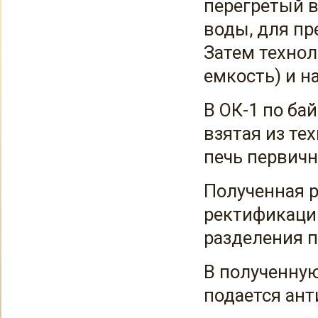
перегретый в
воды, для пр
Затем технол
емкость) и н
В ОК-1 по ба
взятая из те
печь первич
Полученная р
ректификации
разделения п
В полученну
подается ант