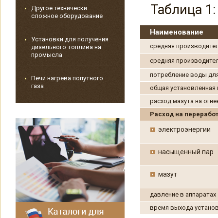
Таблица 1
Другое технически
сложное оборудование
Наименование
Установки для получения
средняя производител
дизельного топлива на
промысла
средняя производител
потребление воды для
Печи нагрева попутного
газа
общая установленная
расход мазута на огне
Расход на переработк
электроэнергии
насыщенный пар
мазут
давление в аппаратах
время выхода установ