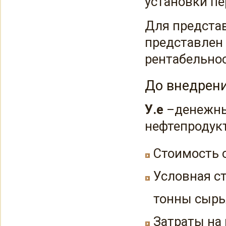
установки пе
Для предста
представлен
рентабельнос
До внедрен
У.е
–денежны
нефтепродук
Стоимость сы
Условная с
тонны сырья
Затраты на 