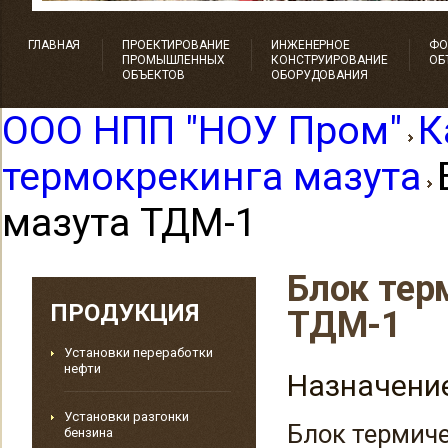
ГЛАВНАЯ
ПРОЕКТИРОВАНИЕ
ИНЖЕНЕРНОЕ
ФО
ПРОМЫШЛЕННЫХ
КОНСТРУИРОВАНИЕ
ОБ
ОБЪЕКТОВ
ОБОРУДОВАНИЯ
OOO НПП "HOУ Пром"
К
термокрекинга мазута
мазута ТДМ-1
Блок тер
ПРОДУКЦИЯ
ТДМ-1
Установки переработки
нефти
Назначени
Установки разгонки
Блок термиче
бензина