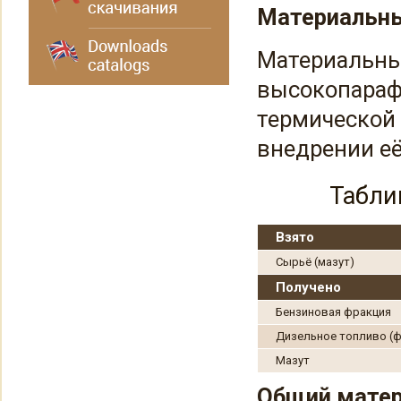
Материальны
Материальны
высокопараф
термической 
внедрении её
Табли
Взято
Сырьё (мазут)
Получено
Бензиновая фракция
Дизельное топливо (ф
Мазут
Общий матер