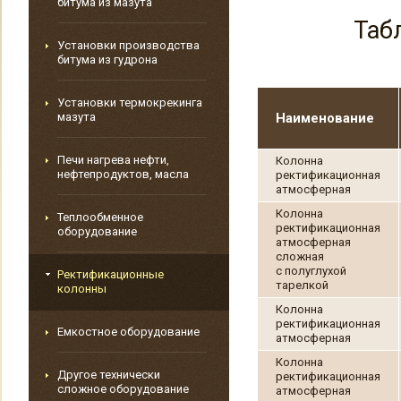
битума из мазута
Таб
Установки производства
битума из гудрона
Установки термокрекинга
мазута
Наименование
Печи нагрева нефти,
Колонна
нефтепродуктов, масла
ректификационная
атмосферная
Колонна
Теплообменное
ректификационная
оборудование
атмосферная
сложная
с полуглухой
Ректификационные
тарелкой
колонны
Колонна
ректификационная
Емкостное оборудование
атмосферная
Колонна
Другое технически
ректификационная
сложное оборудование
атмосферная