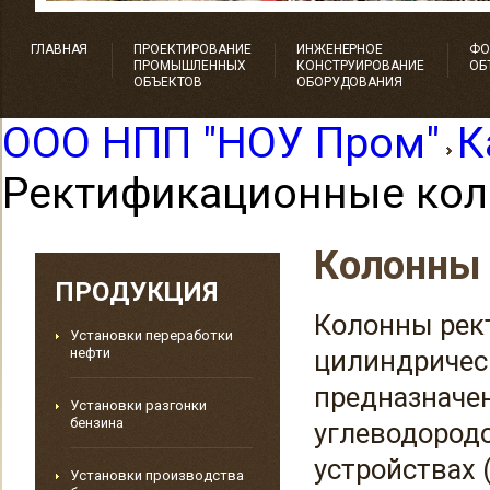
ГЛАВНАЯ
ПРОЕКТИРОВАНИЕ
ИНЖЕНЕРНОЕ
ФО
ПРОМЫШЛЕННЫХ
КОНСТРУИРОВАНИЕ
ОБ
ОБЪЕКТОВ
ОБОРУДОВАНИЯ
OOO НПП "HOУ Пром"
К
Ректификационные ко
Колонны
ПРОДУКЦИЯ
Колонны рек
Установки переработки
нефти
цилиндричес
предназначе
Установки разгонки
бензина
углеводород
устройствах 
Установки производства