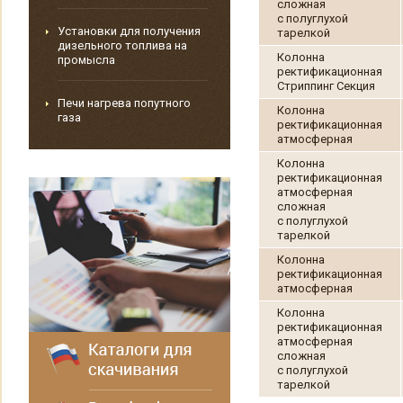
сложная
с полуглухой
Установки для получения
тарелкой
дизельного топлива на
Колонна
промысла
ректификационная
Стриппинг Секция
Печи нагрева попутного
Колонна
газа
ректификационная
атмосферная
Колонна
ректификационная
атмосферная
сложная
с полуглухой
тарелкой
Колонна
ректификационная
атмосферная
Колонна
ректификационная
атмосферная
сложная
с полуглухой
тарелкой